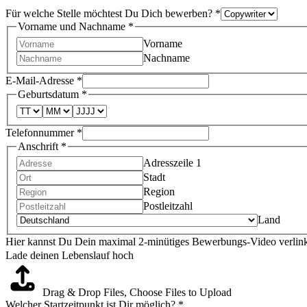
Für welche Stelle möchtest Du Dich bewerben?
*
Vorname und Nachname
*
Vorname
Nachname
E-Mail-Adresse
*
Geburtsdatum
*
Telefonnummer
*
Anschrift
*
Adresszeile 1
Stadt
Region
Postleitzahl
Land
Hier kannst Du Dein maximal 2-minütiges Bewerbungs-Video verlin
Lade deinen Lebenslauf hoch
Drag & Drop Files,
Choose Files to Upload
Welcher Startzeitpunkt ist Dir möglich?
*